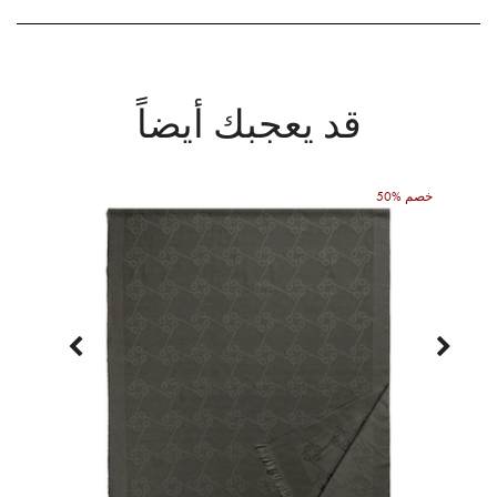
قد يعجبك أيضاً
50% خصم