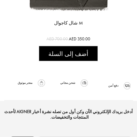
شال كاجوال M
AED 700.00
AED 350.00
أضف إلى السلة