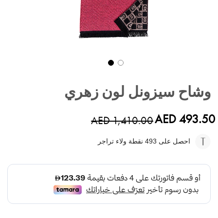
تخطي
إلى
وشاح سيزونل لون زهري
بداية
معرض
الصور
AED 493.50
AED 1,410.00
احصل على 493
نقطة ولاء تراجر