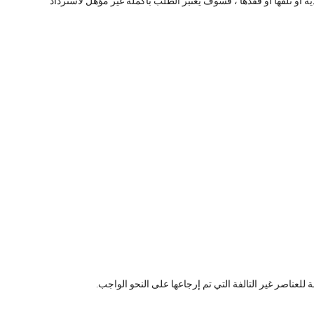
هدية أو تلفها أو فقدها ، فسوف يعتبر الطلب بأكمله غير مؤهل لاسترداد
 للعناصر غير التالفة التي تم إرجاعها على النحو الواجب.