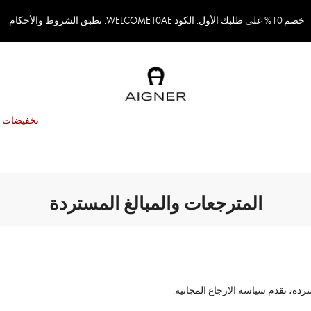
خصم 10% على طلبك الأول. الكود WELCOME10AE. تطبق الشروط والأحكام.
تخفيضات
المترجعات والمبالغ المستردة
دة، نقدم سياسة الارجاع المجانية.