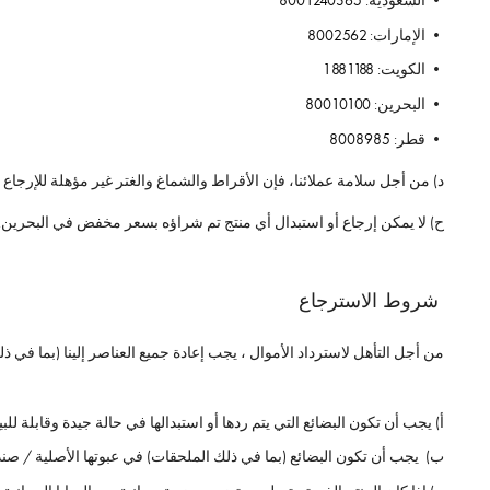
• السعودية:
8001240365
• الإمارات:
8002562
• الكويت:
1881188
• البحرين:
80010100
• قطر:
8008985
د) من أجل سلامة عملائنا، فإن الأقراط والشماغ والغتر غير مؤهلة للإرجاع أ
ح) لا يمكن إرجاع أو استبدال أي منتج تم شراؤه بسعر مخفض في البحرين.
شروط الاسترجاع
من أجل التأهل لاسترداد الأموال ، يجب إعادة جميع العناصر إلينا (بما في ذلك
أ) يجب أن تكون البضائع التي يتم ردها أو استبدالها في حالة جيدة وقابلة لل
ب) يجب أن تكون البضائع (بما في ذلك الملحقات) في عبوتها الأصلية / صندو