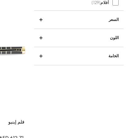
المنتج
أقلام
129
السعر
اللون
الخامة
قلم إينيو
AED 612.71