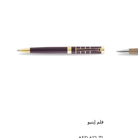
قلم إينيو
AED 612.71