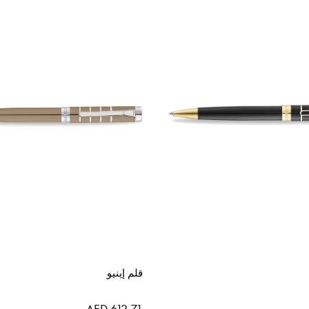
التنازلي
قلم إينيو
AED 612.71