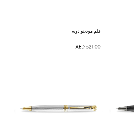
قلم مودينو دويه
AED 521.00