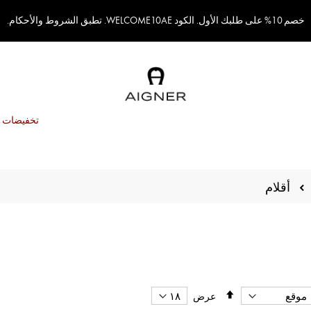
خصم 10% على طلبك الأول. الكود WELCOME10AE. تطبق الشروط والأحكام.
تخفيضات
أقلام
تحديد
عرض
الاتجاه