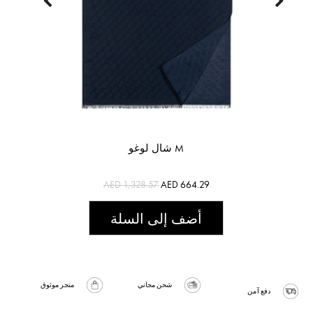
شال لوغو M
AED 1,328.57
AED 664.29
أضف إلى السلة