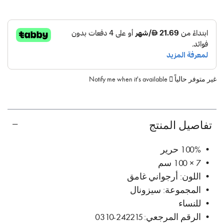
غير متوفر حالياً
Notify me when it's available
تفاصيل المنتج
• 100% حرير
• 7 × 100 سم
• اللون: أرجواني غامق
• المجموعة: سيزونال
• للنساء
• الرقم المرجعي: 242215-0310