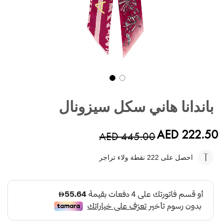
تخطي
إلى
باندانا هاني سكل سيزونال
بداية
معرض
الصور
AED 222.50
AED 445.00
احصل على 222
نقطة ولاء تراجر