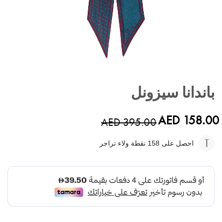
تخطي
إلى
باندانا سيزونل
بداية
معرض
الصور
AED 158.00
AED 395.00
احصل على 158
نقطة ولاء تراجر