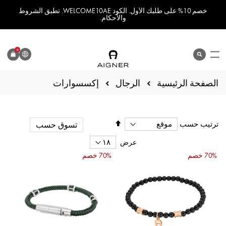
خصم 10% على طلبك الأول. الكود WELCOME10AE. تطبق الشروط
والأحكام.
اللغة
0
search
المنتج
الصفحة الرئيسية
إكسسوارات
الرجال
تحديد
ترتيب حسب
تسوق حسب
الاتجاه
التنازلي
عرض
70% خصم
70% خصم