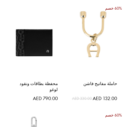
60% خصم
حاملة مفاتيح فاشن
محفظة بطاقات ونقود
لوغو
السعر
AED 790.00
AED 132.00
AED 330.00
الخاص
60% خصم