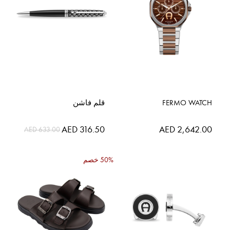
FERMO WATCH
قلم فاشن
السعر
AED 2,642.00
AED 316.50
AED 633.00
الخاص
50% خصم