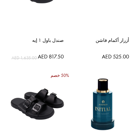
أزرار أكمام فاشن
صندل باول 1 إيه
AED 817.50
AED 525.00
AED 1,635.00
50% خصم