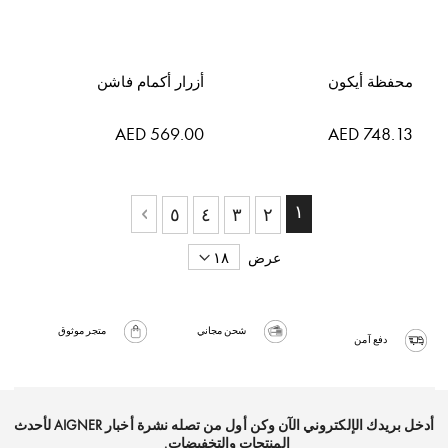
محفظة أيكون
أزرار أكمام فاشن
AED 569.00
AED 748.13
حقيبة
حاليا انت تقرأ الصفحة
١
حقيبة
حقيبة
حقيبة
حقيبة
٥
٤
٣
٢
حقيبة
التالي
عرض