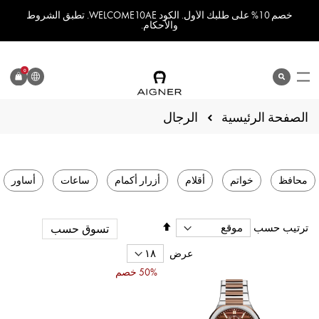
خصم 10% على طلبك الأول. الكود WELCOME10AE. تطبق الشروط
والأحكام.
اللغة
0
search
المنتج
الصفحة الرئيسية
الرجال
محافظ
خواتم
أقلام
أزرار أكمام
ساعات
أساور
تحديد
ترتيب حسب
تسوق حسب
الاتجاه
التنازلي
عرض
50% خصم