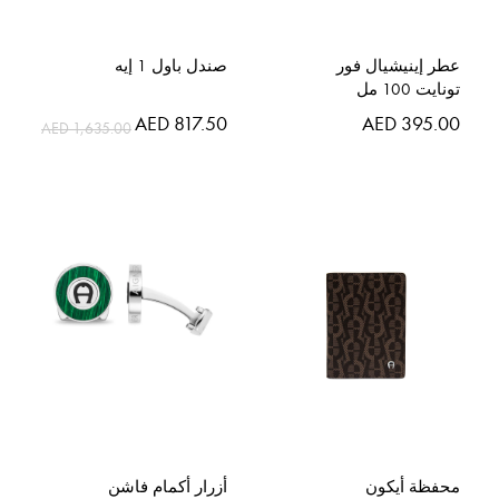
عطر إينيشيال فور
صندل باول 1 إيه
تونايت 100 مل
AED 817.50
AED 395.00
AED 1,635.00
محفظة أيكون
أزرار أكمام فاشن