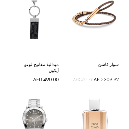
سوار فاشن
ميدالية مفاتيح لوغو
أيكون
السعر
AED 490.00
AED 209.92
AED 524.79
الخاص