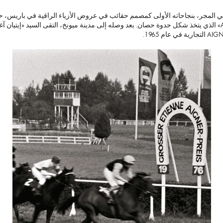
وُلد في المجر، بنجاحاته الأولى كمصمم حقائب في عروض الأزياء الراقية في باري
نيويورك في خمسينيات القرن الماضي حيث كشفت لأول مرة عن شعار «A» الذي يتخذ شكل حدوة حصان. بعد وصله إلى مدينة 