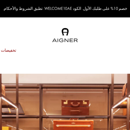
خصم 10% على طلبك الأول. الكود WELCOME10AE. تطبق الشروط والأحكام.
تخفيضات