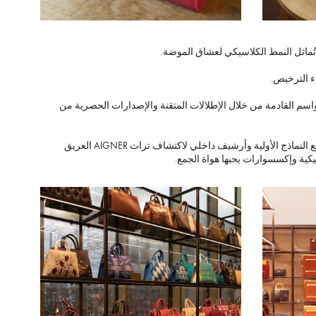
ء الترخيص.
لإلهام للمواسم القادمة من خلال الإطلالات المتقنة والإصدارات الحصرية من
ومع انتقالها في مايو 2019 إلى مقرها الرئيسي الجديد الذي تبلغ مساحته 4000 متر مربع في ميونيخ، أصبح لدى العلامة التجارية صالة عرض وورشة عمل لصنع النماذج الأولية وأرشيف داخلي لاكتشاف تراث AIGNER العريق
كية وإكسسوارات يحبها هواة الجمع.