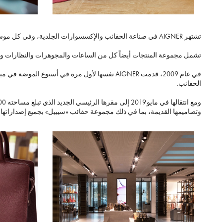
تشتهر AIGNER في صناعة الحقائب والإكسسوارات الجلدية، وفي كل موسم يقوم المدير الإبداعي كريستيان ألكساندر بيك وفريقه بتصميم حقائب استثنائية تُماثل النمط الكلاسيكي لعشاق الموضة.
تشمل مجموعة المنتجات أيضاً كل من الساعات والمجوهرات والنظارات والأح
في عام 2009، قدمت AIGNER نفسها لأول مرة في أس
الحقائب.
وتصاميمها القديمة، بما في ذلك مجموعة حقائب «سيبيل» بجميع إصداراتها