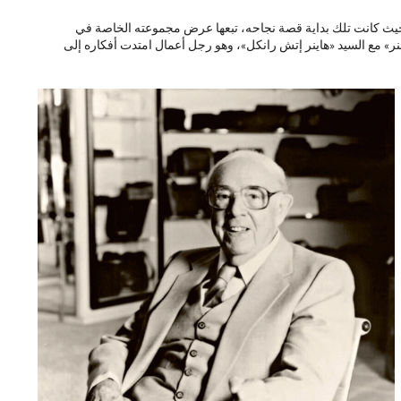
س، حيث كانت تلك بداية قصة نجاحه، تبعها عرض مجموعته الخاصة في
ميونخ، التقى السيد «إيتيان آغنر» مع السيد «هاينر إتش رانكل»، وهو رجل أعمال امتدت أفكاره إلى