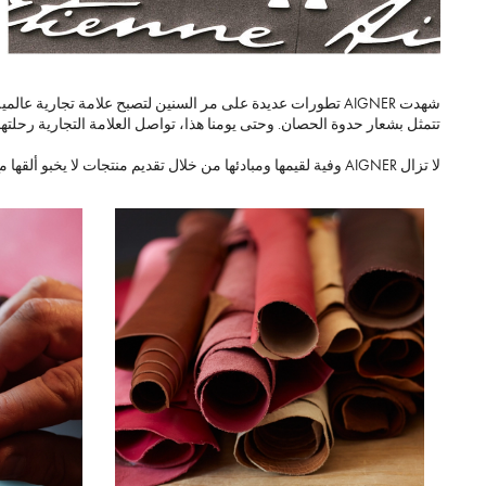
شهدت AIGNER تطورات عديدة على مر السنين لتصبح علامة تجاري
تتمثل بشعار حدوة الحصان. وحتى يومنا هذا، تواصل العلامة التجارية رحلته
لا تزال AIGNER وفية لقيمها ومبادئها من خلال تقديم منتجات لا يخبو ألقها مع الزمن، مع الاعتماد على عنصر الابتكار كما فعلت مع مجموعة حقائب «سيبيل»، التي تقدمها في كل موسم بألوان تعكس جوهره وبتفاصيل متجددة.