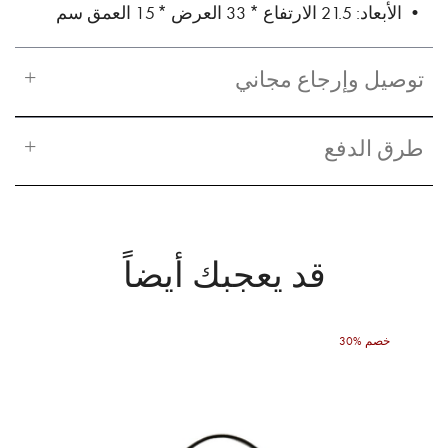
• الأبعاد: 21.5 الارتفاع * 33 العرض * 15 العمق سم
توصيل وإرجاع مجاني
طرق الدفع
قد يعجبك أيضاً
30% خصم