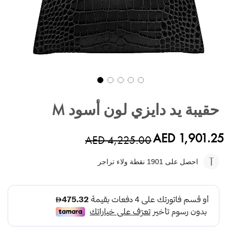
تخطي
إلى
حقيبة يد دايزي لون أسود M
بداية
معرض
الصور
AED 1,901.25
AED 4,225.00
احصل على 1901
نقطة ولاء تراجر