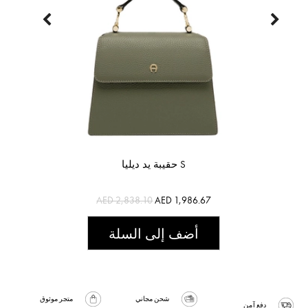
حقيبة يد ديليا S
AED 2,838.10
AED 1,986.67
أضف إلى السلة