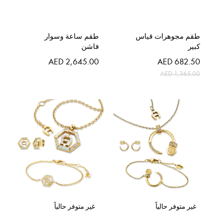
طقم مجوهرات قياس
طقم ساعة وسوار
كبير
فاشن
السعر
AED 2,645.00
AED 682.50
الخاص
AED 1,365.00
غير متوفر حالياً
غير متوفر حالياً