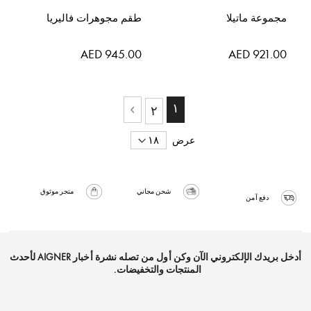
مجموعة ماتيلا
طقم مجوهرات فاليريا
AED 945.00
AED 921.00
حقيبة
حاليا انت تقرأ الصفحة
١
حقيبة
٢
حقيبة
التالي
عرض