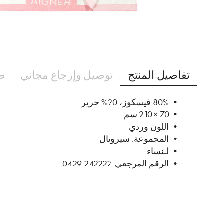
تخطي
إلى
تفاصيل المنتج
توصيل وإرجاع مجاني
ط
بداية
معرض
الصور
• 80% فيسكوز، 20% حرير
• 70 × 210 سم
• اللون وردي
• المجموعة: سيزونال
• للنساء
• الرقم المرجعي: 242222-0429