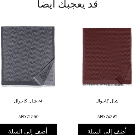
قد يعجبك أيضاً
شال كاجوال
شال كاجوال M
AED 712.50
AED 747.62
أضف إلى السلة
أضف إلى السلة