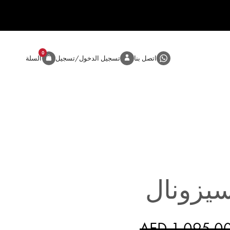
0
المنتج
اتصل بنا
تسجيل الدخول/تسجيل
السلة
يزونال
AED 1,095.0