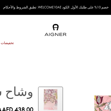
خصم 10% على طلبك الأول. الكود WELCOME10AE. تطبق الشروط والأحكام.
تخفيضات
وشاح س
0
AED 438.00