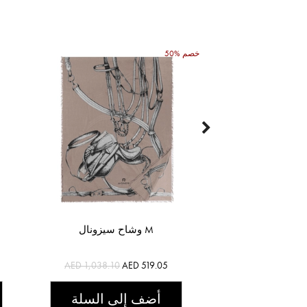
50% خصم
وشاح سيزونال M
AED 1,038.10
AED 519.05
أضف إلى السلة