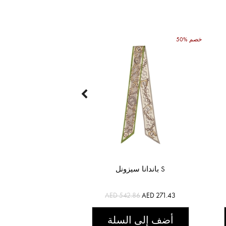
50% خصم
باندانا سيزونل S
AED 542.86
AED 271.43
أضف إلى السلة