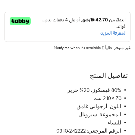
غير متوفر حالياً
Notify me when it's available
تفاصيل المنتج
• 80% فيسكوز، 20% حرير
• 70 × 210 سم
• اللون: أرجواني غامق
• المجموعة: سيزونال
• للنساء
• الرقم المرجعي: 242222-0310