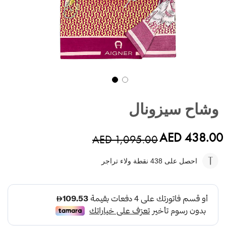
تخطي
إلى
وشاح سيزونال
بداية
معرض
الصور
AED 438.00
AED 1,095.00
احصل على 438
نقطة ولاء تراجر