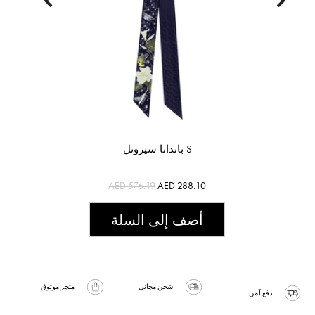
باندانا سيزونل S
AED 576.19
AED 288.10
أضف إلى السلة