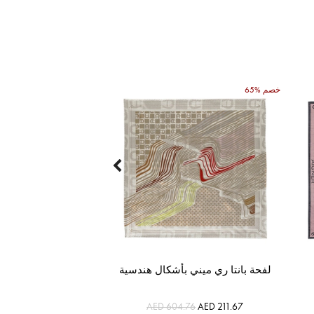
65% خصم
لفحة بانتا ري ميني بأشكال هندسية
AED 604.76
AED 211.67