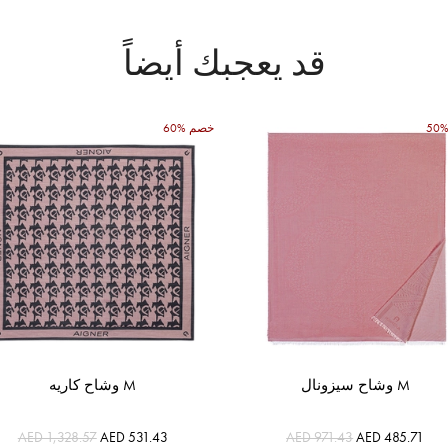
قد يعجبك أيضاً
60% خصم
وشاح سيزونال M
وشاح كاريه M
AED 1,328.57
AED 531.43
AED 971.43
AED 485.71