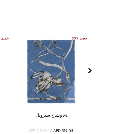
50% خصم
50% خصم
وشاح سيزونال M
AED 1,038.10
AED 519.05