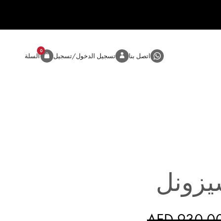
0
المنتج
اتصل بنا
تسجيل الدخول/تسجيل
السلة
زونل
AED 930.0