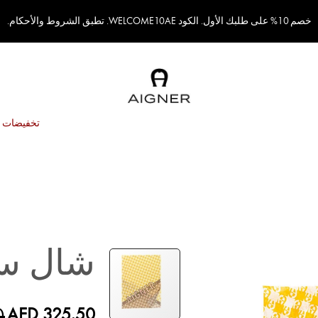
خصم 10% على طلبك الأول. الكود WELCOME10AE. تطبق الشروط والأحكام.
تخفيضات
شال سي
0
AED 325.50