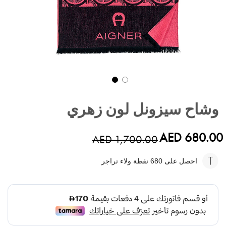
تخطي
إلى
وشاح سيزونل لون زهري
بداية
معرض
الصور
AED 680.00
AED 1,700.00
احصل على 680
نقطة ولاء تراجر