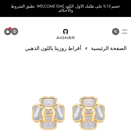
خصم 10% على طلبك الأول. الكود WELCOME10AE. تطبق الشروط
والأحكام.
اللغة
0
search
المنتج
الصفحة الرئيسية
أقراط روزيتا باللون الذهبي
انتقل
إلى
النهاية
معرض
الصور