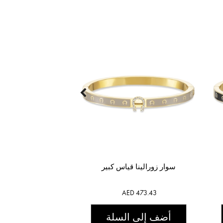
سوار زورالينا قياس كبير
AED 473.43
أضف إلى السلة