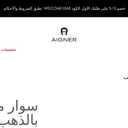
خصم 10% على طلبك الأول. الكود WELCOME10AE. تطبق الشروط والأحكام.
تخفيضات
ب
سوار م
بالذهب