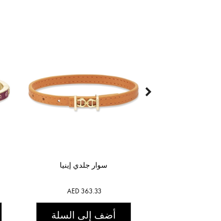
سوار جلدي إينيا
AED 363.33
أضف إلى السلة