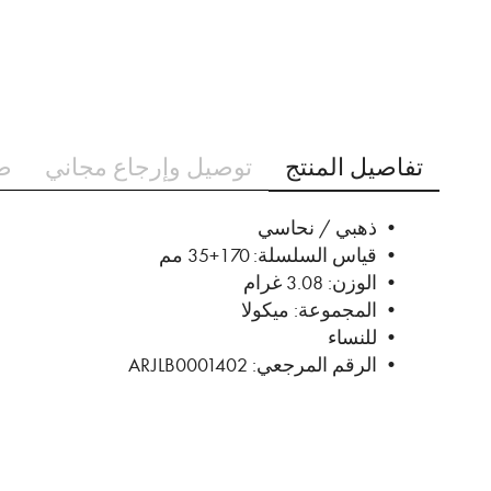
تخطي
إلى
تفاصيل المنتج
توصيل وإرجاع مجاني
ط
بداية
معرض
الصور
• ذهبي / نحاسي
• قياس السلسلة: 170+35 مم
• الوزن: 3.08 غرام
• المجموعة: ميكولا
• للنساء
• الرقم المرجعي: ARJLB0001402