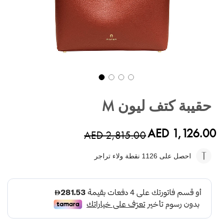
تخطي
إلى
حقيبة كتف ليون M
بداية
معرض
الصور
AED 1,126.00
AED 2,815.00
احصل على 1126
نقطة ولاء تراجر