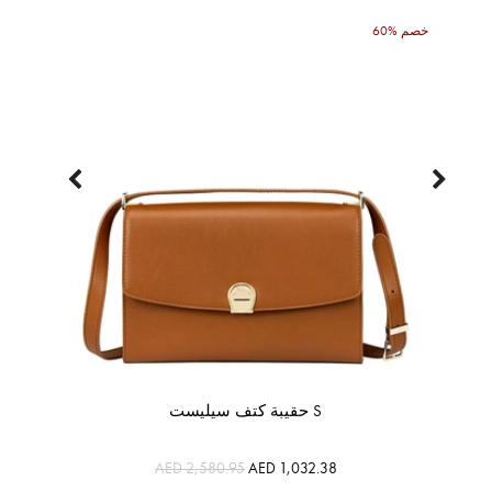
60% خصم
حقيبة كتف سيليست S
AED 2,580.95
AED 1,032.38