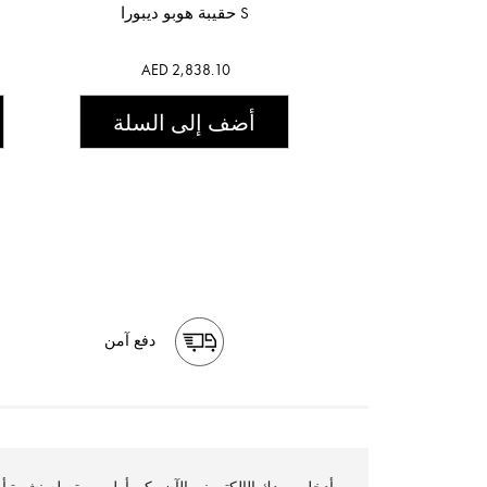
حقيبة هوبو ديبورا S
AED 2,838.10
أضف إلى السلة