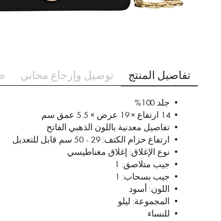
تخطي
إلى
تفاصيل المنتج
توصيل وإرجاع مجاني
ط
بداية
معرض
الصور
• جلد 100%
• 14 ارتفاع × 19 عرض × 5.5 عمق سم
• تفاصيل معدنية باللون الذهبي الفاتح
• ارتفاع حزام الكتف: 29 - 50 سم قابل للتعديل
• نوع الإغلاق: إغلاق مغناطيسي
• جيب متلاصق: 1
• جيب بسحاب: 1
• اللون: أسود
• المجموعة: ليلو
• للنساء