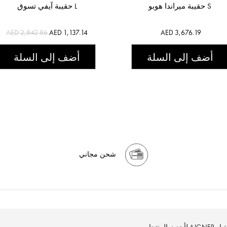
حقيبة ميراندا هوبو S
حقيبة آيفي تسوق L
AED 2,842.86
AED 1,137.14
AED 3,676.19
أضف إلى السلة
أضف إلى السلة