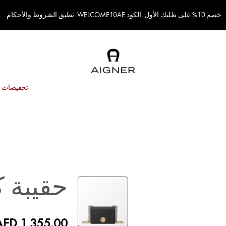
خصم 10% على طلبك الأول. الكود WELCOME10AE. تطبق الشروط والأحكام.
تخفيضات
حقيبة ك
AED 1,355.00