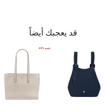
قد يعجبك أيضاً
60% خصم