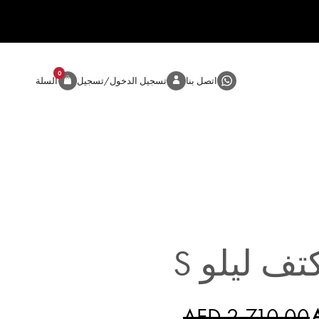
0
المنتج
اتصل بنا
تسجيل الدخول/تسجيل
السلة
تف ليلو S
AED 2,710.00