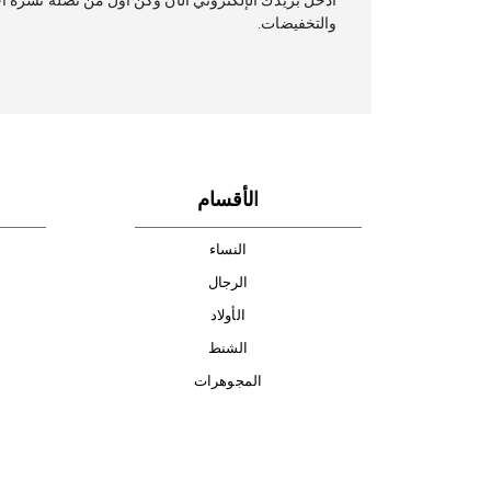
دفع آمن
أدخل بريدك ال
والتخفيضات.