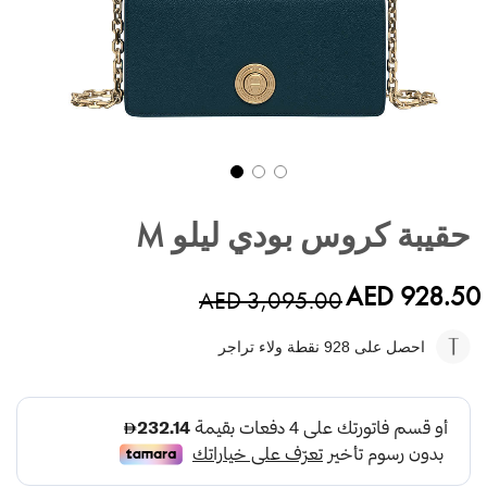
تخطي
إلى
حقيبة كروس بودي ليلو M
بداية
معرض
الصور
AED 928.50
AED 3,095.00
احصل على 928
نقطة ولاء تراجر