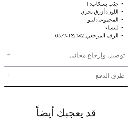
• جيّب بسحّاب: 1
• اللون: أزرق بحري
• المجموعة: ليلو
• للنساء
• الرقم المرجعي: 132942-0579
توصيل وإرجاع مجاني
طرق الدفع
قد يعجبك أيضاً