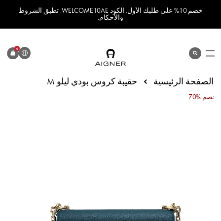
خصم 10% على طلبك الأول. الكود WELCOME10AE. تطبق الشروط
والأحكام.
اللغة
0
search
المنتج
الصفحة الرئيسية
حقيبة كروس بودي ليلو M
70% خصم
انتقل
إلى
النهاية
معرض
الصور