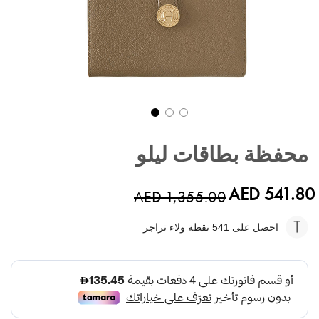
تخطي
إلى
محفظة بطاقات ليلو
بداية
معرض
الصور
AED 541.80
AED 1,355.00
احصل على 541
نقطة ولاء تراجر