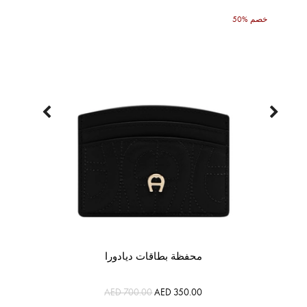
50% خصم
محفظة بطاقات ديادورا
AED 700.00
AED 350.00