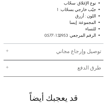
• نوع الإغلاق: سحّاب
• جيّب خارجي بسحّاب: 1
• اللون : أزرق
• المجموعة: إيسا
• للنساء
• الرقم المرجعي: 132953-0577
توصيل وإرجاع مجاني
طرق الدفع
قد يعجبك أيضاً