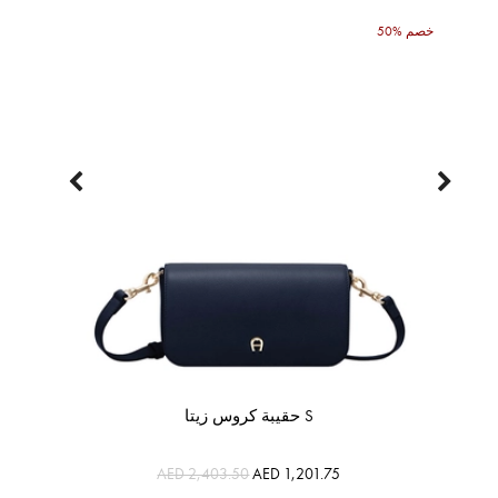
50% خصم
حقيبة كروس زيتا S
AED 2,403.50
AED 1,201.75