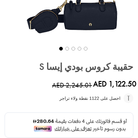
تخطي
إلى
حقيبة كروس بودي إيسا S
بداية
معرض
الصور
AED 1,122.50
AED 2,245.01
احصل على 1122
نقطة ولاء تراجر