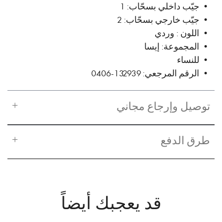
• جيّب داخلي بسحّاب: 1
• جيّب خارجي بسحّاب: 2
• اللون : وردي
• المجموعة: إيسا
• للنساء
• الرقم المرجعي: 132939-0406
توصيل وإرجاع مجاني
طرق الدفع
قد يعجبك أيضاً