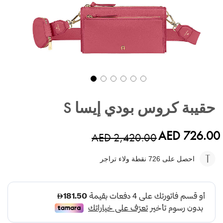
تخطي
إلى
حقيبة كروس بودي إيسا S
بداية
معرض
الصور
AED 726.00
AED 2,420.00
احصل على 726
نقطة ولاء تراجر