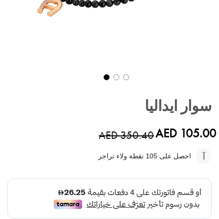
تخطي
إلى
سوار ايداليا
بداية
معرض
الصور
AED 105.00
AED 350.40
احصل على 105
نقطة ولاء تراجر