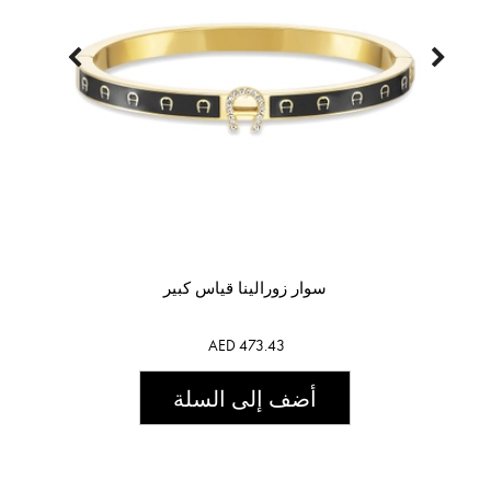
سوار زورالينا قياس كبير
AED 473.43
أضف إلى السلة