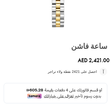
تخطي
إلى
ساعة فاشن
بداية
معرض
الصور
AED 2,421.00
احصل على 2421
نقطة ولاء تراجر