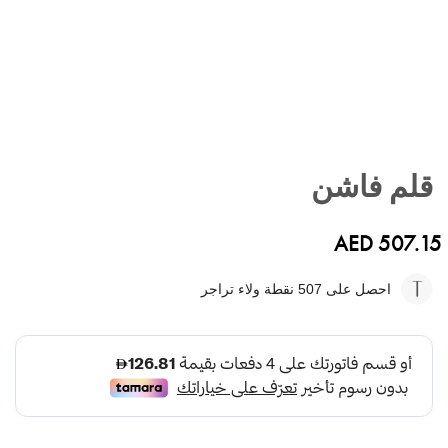
تخطي
إلى
قلم فاشن
بداية
معرض
الصور
AED 507.15
احصل على 507
نقطة ولاء تراجر