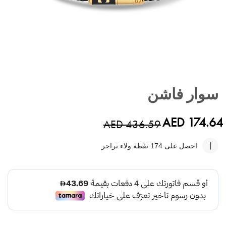
تخطي
إلى
سوار فاشن
بداية
معرض
الصور
AED 174.64
AED 436.59
احصل على 174
نقطة ولاء تراجر