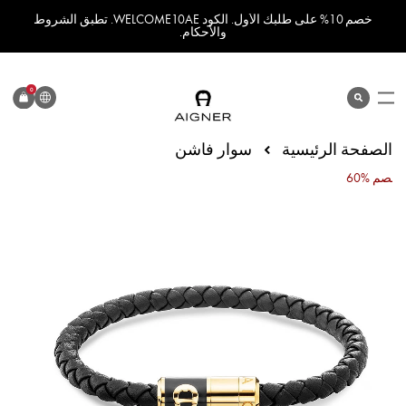
خصم 10% على طلبك الأول. الكود WELCOME10AE. تطبق الشروط
والأحكام.
اللغة
0
search
المنتج
الصفحة الرئيسية
سوار فاشن
60% خصم
انتقل
إلى
النهاية
معرض
الصور