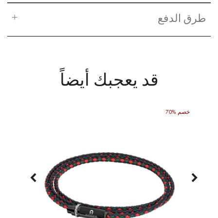
طرق الدفع
قد يعجبك أيضاً
70% خصم