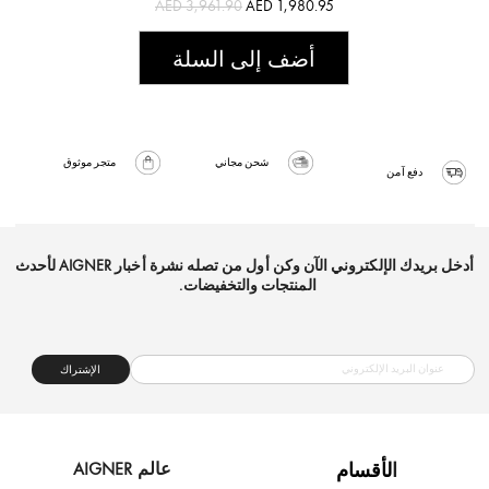
AED 3,961.90
AED 1,980.95
أضف إلى السلة
شحن مجاني
متجر موثوق
دفع آمن