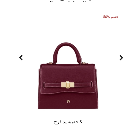
50% خصم
حقيبة يد فرح S