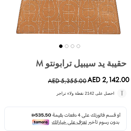
تخطي
إلى
حقيبة يد سيبيل ترابونتو M
بداية
معرض
الصور
AED 2,142.00
AED 5,355.00
احصل على 2142
نقطة ولاء تراجر