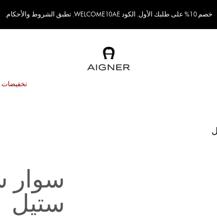
خصم 10% على طلبك الأول. الكود WELCOME10AE. تطبق الشروط والأحكام.
تخفيضات
ل
سوار س
ستيل