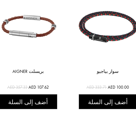
سوار بياجيو
AIGNER بريسلت
AED 357.33
AED 107.62
AED 333.71
AED 100.00
أضف إلى السلة
أضف إلى السلة