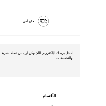
دفع آمن
أدخل بريدك ال