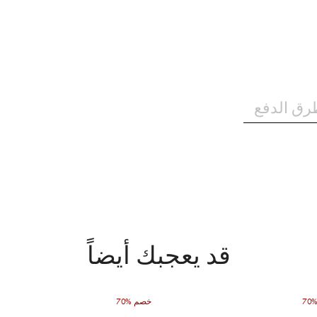
رق الدفع
قد يعجبك أيضاً
70% خصم