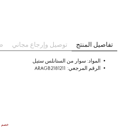
تخطي
إلى
تفاصيل المنتج
توصيل وإرجاع مجاني
ط
بداية
معرض
الصور
• المواد: سوار من الستانلس ستيل
• الرقم المرجعي: ARAGB2181211
70% خصم