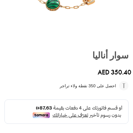
تخطي
إلى
سوار أناليا
بداية
معرض
الصور
AED 350.40
احصل على 350
نقطة ولاء تراجر