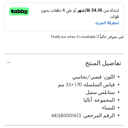
غير متوفر حالياً
Notify me when it's available
تفاصيل المنتج
• اللون: فضي/نحاسي
• قياس السلسلة: 170+35 مم
• ستانلس ستيل
• المجموعة: أناليا
• للنساء
• الرقم المرجعي: ARJLB0001613