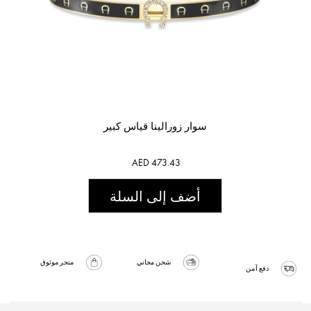
سوار زورالينا قياس كبير
AED 473.43
أضف إلى السلة