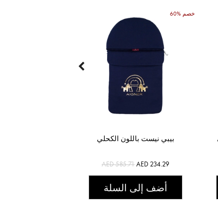
60% خصم
بيبي نيست باللون الكحلي
AED 585.71
AED 234.29
أضف إلى السلة