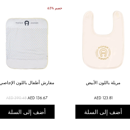
65% خصم
مريلة باللون الأبيض
مفارش أطفال باللون الإجاصي
AED 390.48
AED 136.67
AED 123.81
أضف إلى السلة
أضف إلى السلة