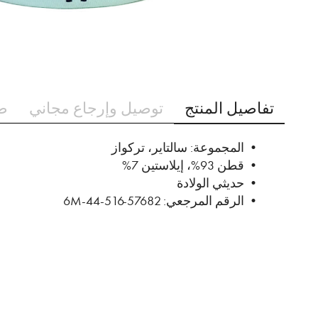
تخطي
إلى
تفاصيل المنتج
توصيل وإرجاع مجاني
ط
بداية
معرض
الصور
• المجموعة: سالتاير، تركواز
• قطن 93%، إيلاستين 7%
• حديثي الولادة
• الرقم المرجعي: 57682-516-44-6M