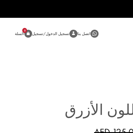
0
المنتج
اتصل بنا
تسجيل الدخول/تسجيل
السلة
لون الأزرق
AED 125.