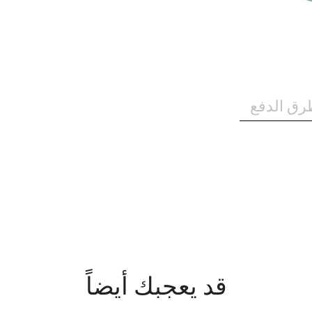
رق الدفع
قد يعجبك أيضاً