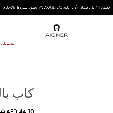
خصم 10% على طلبك الأول. الكود WELCOME10AE. تطبق الشروط والأحكام.
تخفيضات
كاب بال
00
AED 44.10