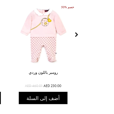
50% خصم
رومبر باللون وردي
AED 460.01
AED 230.00
أضف إلى السلة