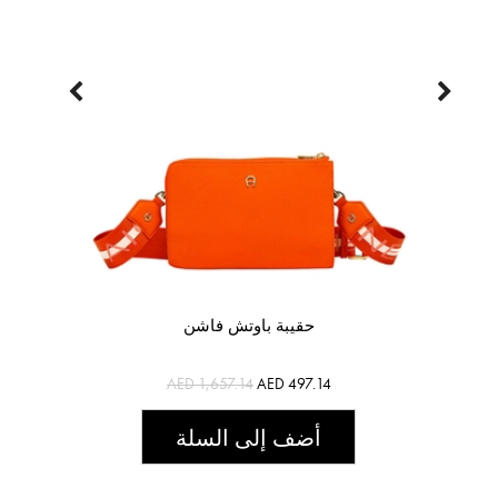
حقيبة باوتش فاشن
AED 1,657.14
AED 497.14
أضف إلى السلة