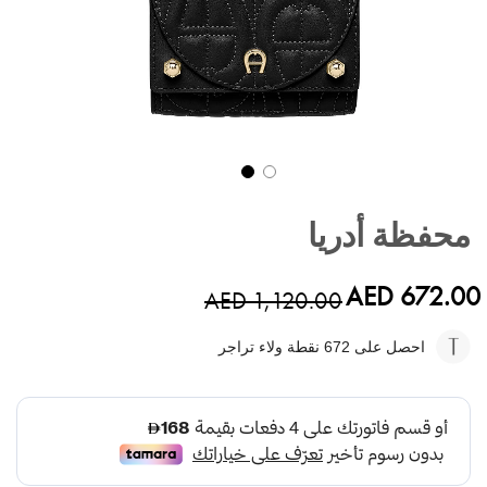
تخطي
إلى
محفظة أدريا
بداية
معرض
الصور
AED 672.00
AED 1,120.00
احصل على 672
نقطة ولاء تراجر