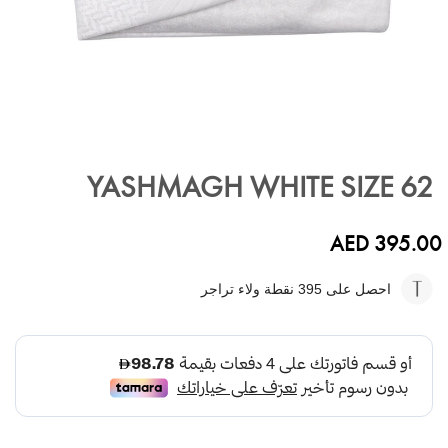
تخطي
إلى
YASHMAGH WHITE SIZE 62
بداية
معرض
الصور
AED 395.00
احصل على 395
نقطة ولاء تراجر