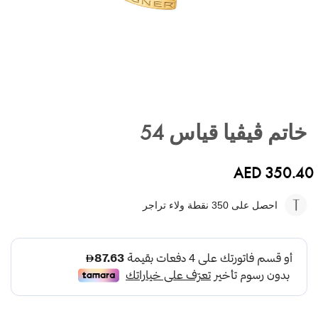
تخطي
إلى
خاتم ڤيڤيا قياس 54
بداية
معرض
الصور
AED 350.40
احصل على 350
نقطة ولاء تراجر