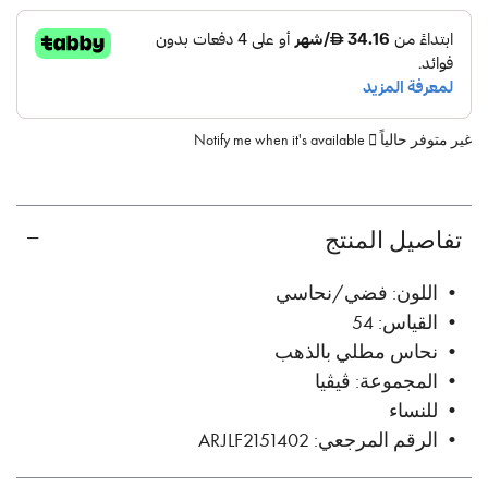
غير متوفر حالياً
Notify me when it's available
تفاصيل المنتج
• اللون: فضي/نحاسي
• القياس: 54
• نحاس مطلي بالذهب
• المجموعة: ڤيڤيا
• للنساء
• الرقم المرجعي: ARJLF2151402