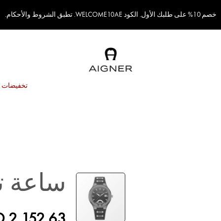
خصم 10% على طلبك الأول. الكود WELCOME10AE. تطبق الشروط والأحكام.
تخفيضات
ساعة ت
D 2,152.63