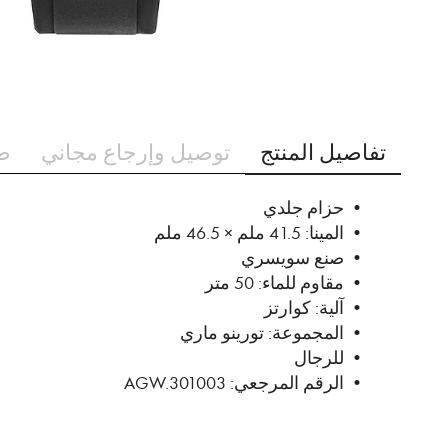
تخطي
إلى
تفاصيل المنتج
توصيل وإرجاع مجاني
ط
بداية
معرض
الصور
• حزام جلدي
• المينا: 41.5 ملم × 46.5 ملم
• صنع سويسري
• مقاوم للماء: 50 متر
• آلية: كوارتز
• المجموعة: تورينو ماري
• للرجال
• الرقم المرجعي: AGW.301003