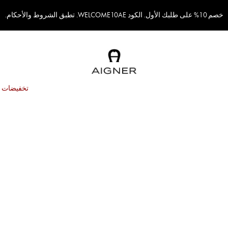
خصم 10% على طلبك الأول. الكود WELCOME10AE. تطبق الشروط والأحكام.
تخفيضات