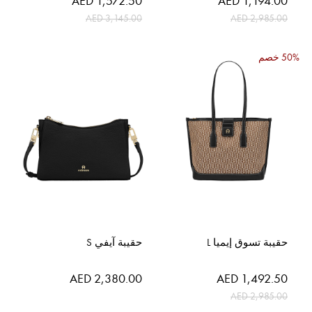
AED 1,572.50
AED 1,194.00
الخاص
الخاص
AED 3,145.00
AED 2,985.00
50% خصم
حقيبة تسوق إيميا L
حقيبة آيفي S
السعر
AED 2,380.00
AED 1,492.50
الخاص
AED 2,985.00