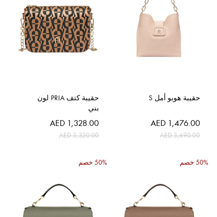
حقيبة هوبو أمل S
حقيبة كتف PRIA لون
بني
السعر
السعر
AED 1,328.00
AED 1,476.00
الخاص
الخاص
AED 3,320.00
AED 3,690.00
50% خصم
50% خصم