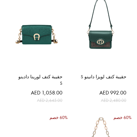
حقيبة كتف لويزا دانينو S
حقيبة كتف لورينا دادينو
S
السعر
السعر
AED 1,058.00
AED 992.00
الخاص
الخاص
AED 2,645.00
AED 2,480.00
60% خصم
60% خصم