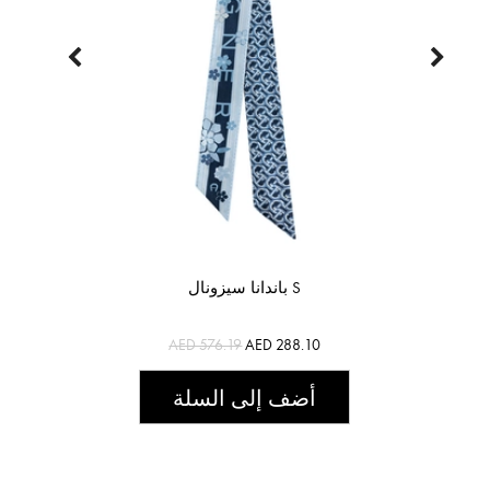
باندانا سيزونال S
AED 576.19
AED 288.10
أضف إلى السلة