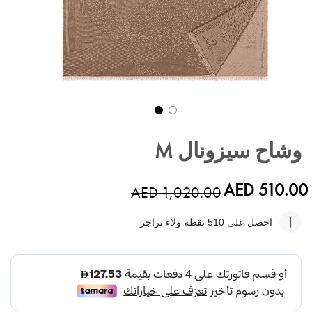
تخطي
إلى
وشاح سيزونال M
بداية
معرض
الصور
AED 510.00
AED 1,020.00
احصل على 510
نقطة ولاء تراجر