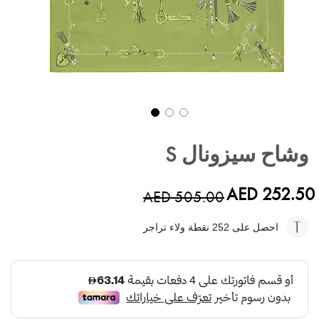
تخطي
إلى
وشاح سيزونال S
بداية
معرض
الصور
AED 252.50
AED 505.00
احصل على 252
نقطة ولاء تراجر