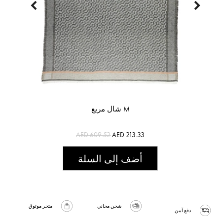
شال مربع M
AED 609.52
AED 213.33
أضف إلى السلة