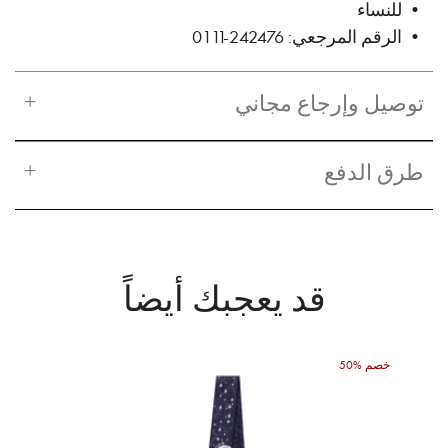
• للنساء
• الرقم المرجعي: 242476-0111
توصيل وإرجاع مجاني
طرق الدفع
قد يعجبك أيضاً
50% خصم