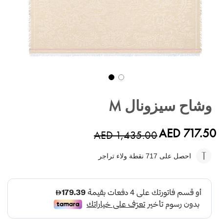
تخطي
إلى
وشاح سيزونال M
بداية
معرض
الصور
AED 717.50
AED 1,435.00
احصل على 717
نقطة ولاء تراجر