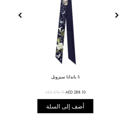
باندانا سيزونل S
AED 576.19
AED 288.10
أضف إلى السلة