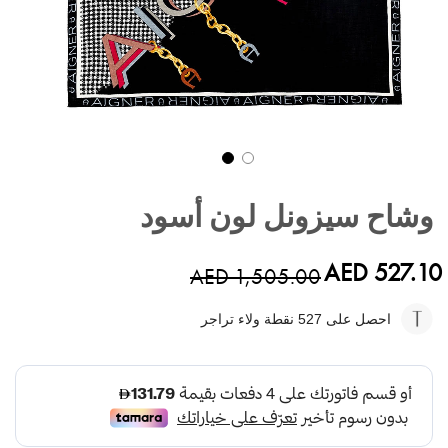
تخطي
إلى
وشاح سيزونل لون أسود
بداية
معرض
الصور
AED 527.10
AED 1,505.00
احصل على 527
نقطة ولاء تراجر