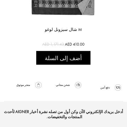
شال سيزونل لوغو M
AED 1,171.43
AED 410.00
أضف إلى السلة