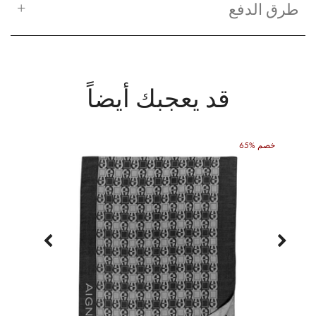
طرق الدفع
قد يعجبك أيضاً
65% خصم