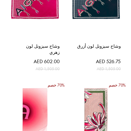
وشاح سيزونل لون أزرق
وشاح سيزونل لون
زهري
السعر
السعر
AED 602.00
AED 526.75
الخاص
الخاص
AED 1,505.00
AED 1,505.00
70% خصم
70% خصم