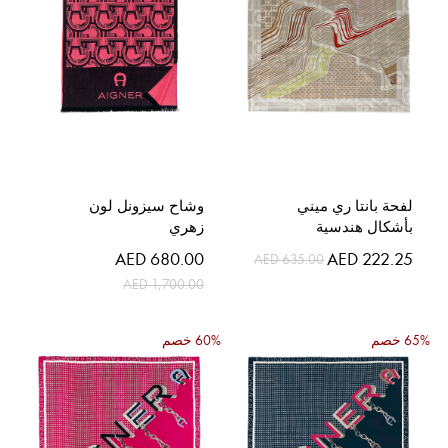
لفحة بانتا ري ميني
وشاح سيزونل لون
بأشكال هندسية
زهري
السعر
السعر
AED 680.00
AED 222.25
AED 635.00
الخاص
الخاص
AED 1,700.00
65% خصم
60% خصم