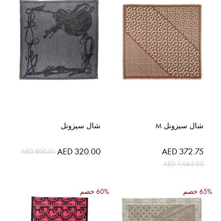
شال سيزونل M
شال سيزونل
السعر
السعر
AED 320.00
AED 372.75
AED 800.01
الخاص
الخاص
AED 1,065.00
65% خصم
60% خصم