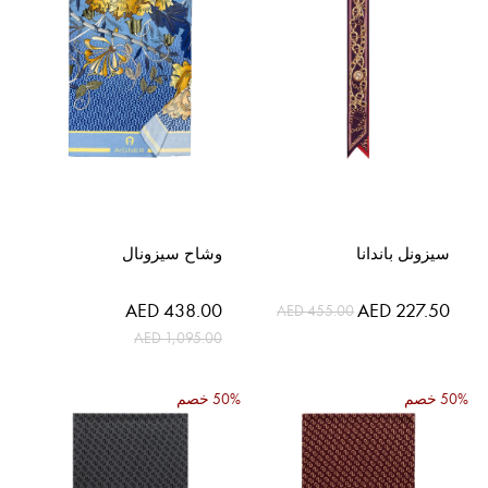
سيزونل باندانا
وشاح سيزونال
السعر
السعر
AED 438.00
AED 227.50
AED 455.00
الخاص
الخاص
AED 1,095.00
50% خصم
50% خصم