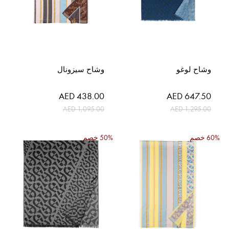
وشاح لوغو
وشاح سيزونال
السعر
السعر
AED 438.00
AED 647.50
الخاص
الخاص
AED 1,095.00
AED 1,295.00
60% خصم
50% خصم