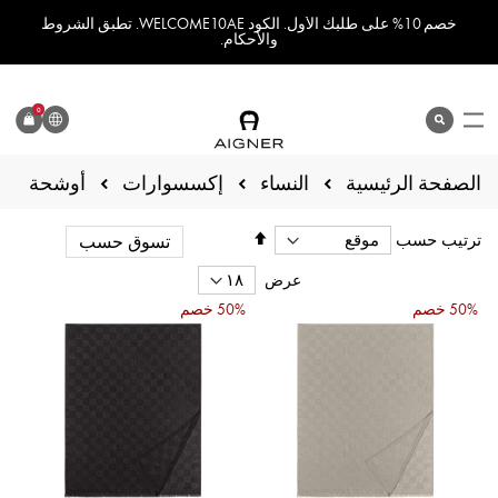
خصم 10% على طلبك الأول. الكود WELCOME10AE. تطبق الشروط
والأحكام.
اللغة
0
search
المنتج
الصفحة الرئيسية
أوشحة
النساء
إكسسوارات
تحديد
ترتيب حسب
تسوق حسب
الاتجاه
التنازلي
عرض
50% خصم
50% خصم