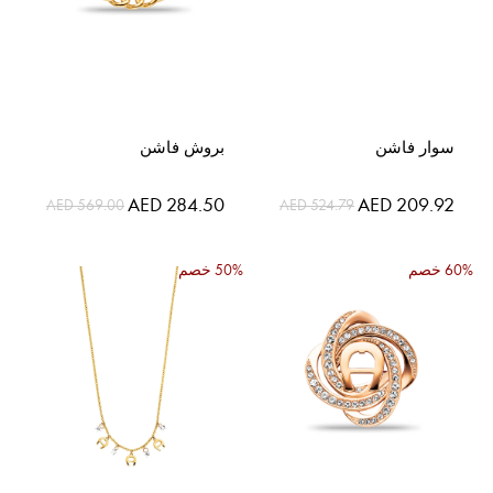
سوار فاشن
بروش فاشن
السعر
السعر
AED 284.50
AED 209.92
AED 569.00
AED 524.79
الخاص
الخاص
60% خصم
50% خصم