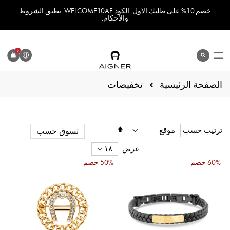
خصم 10% على طلبك الأول. الكود WELCOME10AE. تطبق الشروط
والأحكام.
اللغة
0
search
المنتج
الصفحة الرئيسية
تخفيضات
تحديد
ترتيب حسب
تسوق حسب
الاتجاه
التنازلي
عرض
60% خصم
50% خصم