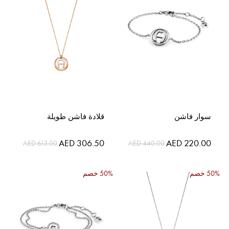
سوار فاشن
قلادة فاشن طويلة
السعر
السعر
AED 306.50
AED 220.00
AED 613.00
AED 440.00
الخاص
الخاص
50% خصم
50% خصم