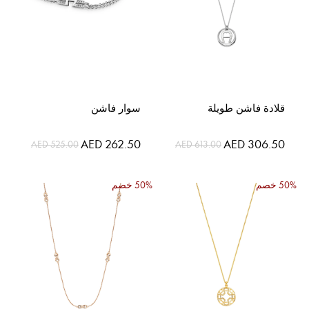
قلادة فاشن طويلة
سوار فاشن
السعر
السعر
AED 262.50
AED 306.50
AED 525.00
AED 613.00
الخاص
الخاص
50% خصم
50% خصم