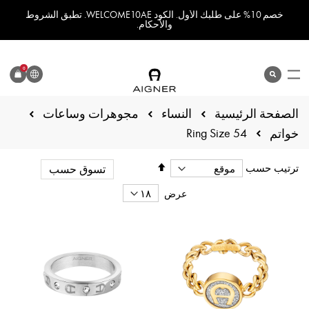
خصم 10% على طلبك الأول. الكود WELCOME10AE. تطبق الشروط
والأحكام.
اللغة
0
search
المنتج
الصفحة الرئيسية
النساء
مجوهرات وساعات
Ring Size 54
خواتم
تحديد
ترتيب حسب
تسوق حسب
الاتجاه
التنازلي
عرض