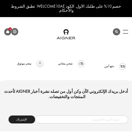
خصم 10% على طلبك الأول. الكود WELCOME10AE. تطبق الشروط
والأحكام.
اللغة
0
search
المنتج
شحن مجاني
متجر موثوق
دفع آمن
أدخل بريدك الإلكتروني الآن وكن أول من تصله نشرة أخبار AIGNER لأحدث
المنتجات والتخفيضات.