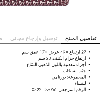
تخطي
إلى
تفاصيل المنتج
توصيل وإرجاع مجاني
ط
بداية
معرض
الصور
• 27 ارتفاع × 49 عرض × 17 عمق سم
• ارتفاع حزام الكتف: 23 سم
• أجزاء معدنية باللون الذهبي اللمّاع
• جيّب بسحّاب
• المجموعة: بورتامي
• للنساء
• الرقم المرجعي: 137056-0322