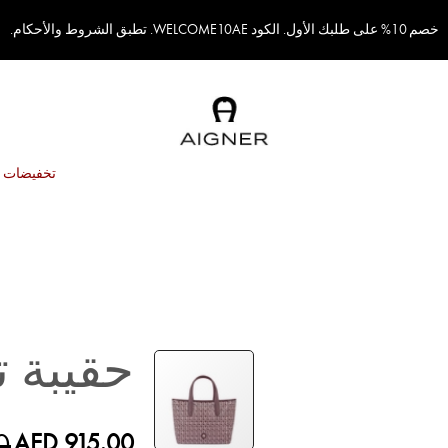
خصم 10% على طلبك الأول. الكود WELCOME10AE. تطبق الشروط والأحكام.
تخفيضات
حقيبة ت
0
AED 915.00