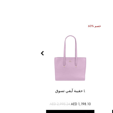
60% خصم
حقيبة آيفي تسوق L
AED 2,995.24
AED 1,198.10