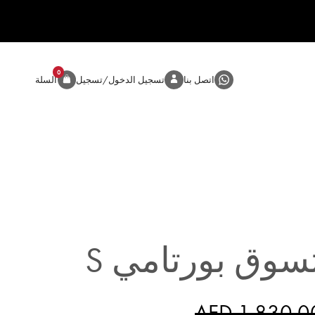
0
المنتج
اتصل بنا
تسجيل الدخول/تسجيل
السلة
سوق بورتامي S
AED 1,830.0