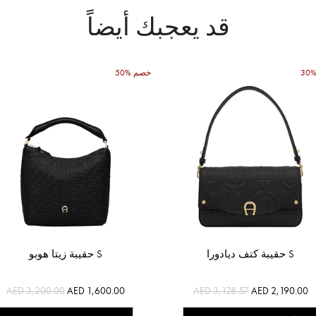
قد يعجبك أيضاً
50% خصم
حقيبة كتف ديادورا S
حقيبة زيتا هوبو S
AED 3,200.00
AED 1,600.00
AED 3,128.57
AED 2,190.00