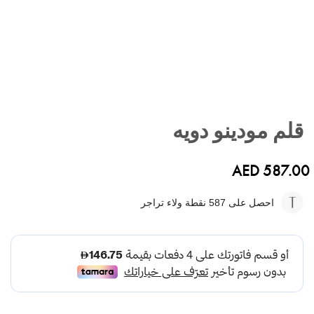
تخطي
إلى
قلم مودينو دويه
بداية
معرض
الصور
AED 587.00
احصل على 587
نقطة ولاء تراجر