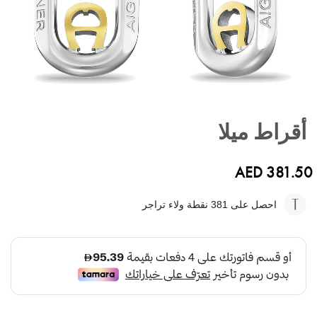
تخطي
إلى
أقراط ميلا
بداية
معرض
الصور
AED 381.50
احصل على 381
نقطة ولاء تراجر