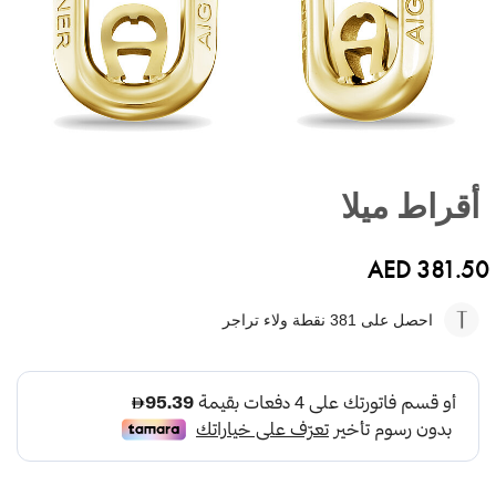
تخطي
إلى
أقراط ميلا
بداية
معرض
الصور
AED 381.50
احصل على 381
نقطة ولاء تراجر