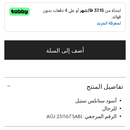
أضف إلى السلة
تفاصيل المنتج
• أسود ستانلس ستيل
• للرجال
• الرقم المرجعي: AGJ.251167.SABL