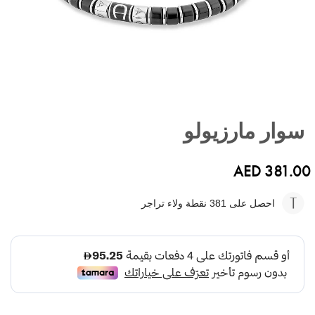
تخطي
إلى
سوار مارزيولو
بداية
معرض
الصور
AED 381.00
احصل على 381
نقطة ولاء تراجر